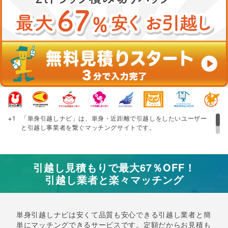
「単身引越しナビ」は、単身・近距離で引越しをしたいユーザー
と引越し事業者を繋ぐマッチングサイトです。
提供エリア（札幌、仙台、首都圏、近畿、東海、福岡）内の引越
し、移動距離：31km未満、引越し時期：閑散期・平日、
住居・
お荷物に関する条件
に当てはまる場合、税込29,480円でご利用に
なれます。
引越し見積もりで最大67％OFF！
見積書にて提示された費用以外の料金は発生いたしません。 ただ
引越し業者と楽々マッチング
し、お申込み時の入力情報が正確でない場合はその限りではござ
いません。 申込み完了後かつ引越し前々日以降に解約または延期
をした場合は、別途解約または延期手数料がかかります。 また、
ダンボール発送後は別途資材料を徴収いたします。解約または延
単身引越しナビは安くて品質も安心できる引越し業者と簡
期に関わる規定は
キャンセルポリシー
をご確認ください。
単にマッチングできるサービスです。定額だからお見積も
特許出願中