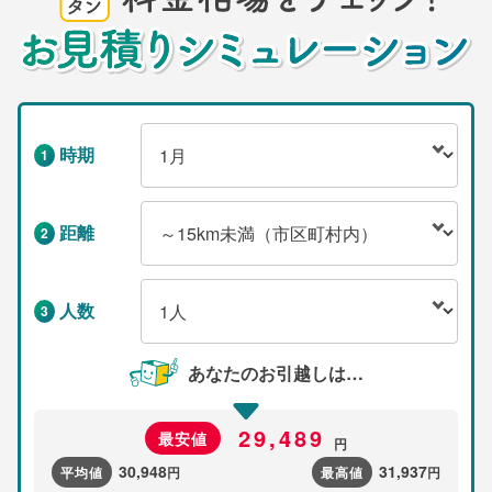
時期
1
距離
2
人数
3
あなたのお引越しは…
29,489
最安値
円
30,948
31,937
平均値
円
最高値
円