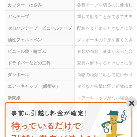
カッター・はさみ
各種テープを切るのに使用しま
ガムテープ
重ねて貼ることができて丈夫な
セロハンテープ・ビニールテープ
配線をまとめるときなどに使い
油性フェルトペン
ダンボールの中身を書くときに
ビニール袋・輪ゴム
衣類や布類、液体が入った容器
ドライバーなどの工具
家具を解体するときなどに使い
ダンボール
荷物の種類に応じて使い分ける
エアーキャップ （緩衝材）
食器など衝撃に弱い荷物はエア
新聞紙
エアーキャップがない場合は新
タオル
タオルも緩衝材になります。
布団袋
布団を入れる大きな袋です。引
ハンガーボックス
ハンガーに掛かった洋服をその