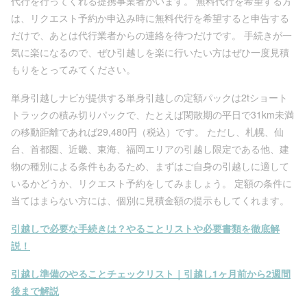
代行を行ってくれる提携事業者がいます。 無料代行を希望する方
は、リクエスト予約か申込み時に無料代行を希望すると申告する
だけで、あとは代行業者からの連絡を待つだけです。 手続きが一
気に楽になるので、ぜひ引越しを楽に行いたい方はぜひ一度見積
もりをとってみてください。
単身引越しナビが提供する単身引越しの定額パックは2tショート
トラックの積み切りパックで、たとえば閑散期の平日で31km未満
の移動距離であれば29,480円（税込）です。 ただし、札幌、仙
台、首都圏、近畿、東海、福岡エリアの引越し限定である他、建
物の種別による条件もあるため、まずはご自身の引越しに適して
いるかどうか、リクエスト予約をしてみましょう。 定額の条件に
当てはまらない方には、個別に見積金額の提示もしてくれます。
引越しで必要な手続きは？やることリストや必要書類を徹底解
説！
引越し準備のやることチェックリスト｜引越し1ヶ月前から2週間
後まで解説