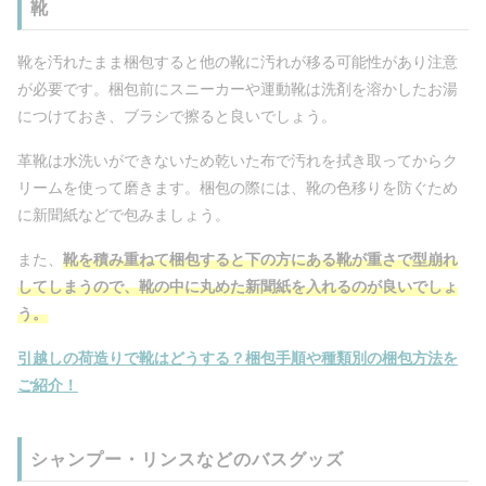
靴
靴を汚れたまま梱包すると他の靴に汚れが移る可能性があり注意
が必要です。梱包前にスニーカーや運動靴は洗剤を溶かしたお湯
につけておき、ブラシで擦ると良いでしょう。
革靴は水洗いができないため乾いた布で汚れを拭き取ってからク
リームを使って磨きます。梱包の際には、靴の色移りを防ぐため
に新聞紙などで包みましょう。
また、
靴を積み重ねて梱包すると下の方にある靴が重さで型崩れ
してしまうので、靴の中に丸めた新聞紙を入れるのが良いでしょ
う。
引越しの荷造りで靴はどうする？梱包手順や種類別の梱包方法を
ご紹介！
シャンプー・リンスなどのバスグッズ