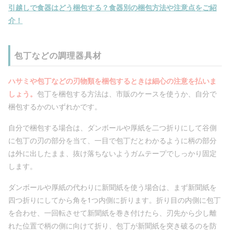
引越しで食器はどう梱包する？食器別の梱包方法や注意点をご紹
介！
包丁などの調理器具材
ハサミや包丁などの刃物類を梱包するときは細心の注意を払いま
しょう。
包丁を梱包する方法は、市販のケースを使うか、自分で
梱包するかのいずれかです。
自分で梱包する場合は、ダンボールや厚紙を二つ折りにして谷側
に包丁の刃の部分を当て、一目で包丁だとわかるように柄の部分
は外に出したまま、抜け落ちないようガムテープでしっかり固定
します。
ダンボールや厚紙の代わりに新聞紙を使う場合は、まず新聞紙を
四つ折りにしてから角を1つ内側に折ります。折り目の内側に包丁
を合わせ、一回転させて新聞紙を巻き付けたら、刃先から少し離
れた位置で柄の側に向けて折り、包丁が新聞紙を突き破るのを防